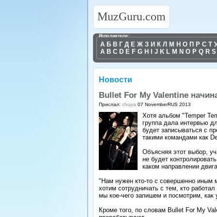
MuzGuru.com
Исполнители:
А
Б
В
Г
Д
Е
Ж
З
И
К
Л
М
Н
О
П
Р
С
Т
A
B
C
D
E
F
G
H
I
J
K
L
M
N
O
P
Q
R
S
Новости
Bullet For My Valentine нач
Прислал:
chupa
07 NovemberRUS 2013
Хотя альбом "Temper Tem
группа дала интервью дл
будет записываться с пр
такими командами как Deft
Объясняя этот выбор, уч
не будет контролировать
каком направлении двига
"Нам нужен кто-то с совершенно иным 
хотим сотрудничать с тем, кто работал
мы кое-чего запишем и посмотрим, как 
Кроме того, по словам Bullet For My Va