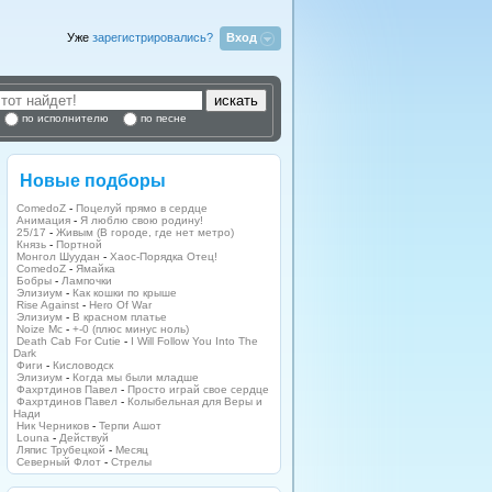
Уже
зарегистрировались?
Вход
по исполнителю
по песне
Новые подборы
ComedoZ
-
Поцелуй прямо в сердце
Анимация
-
Я люблю свою родину!
25/17
-
Живым (В городе, где нет метро)
Князь
-
Портной
Монгол Шуудан
-
Хаос-Порядка Отец!
ComedoZ
-
Ямайка
Бобры
-
Лампочки
Элизиум
-
Как кошки по крыше
Rise Against
-
Hero Of War
Элизиум
-
В красном платье
Noize Mc
-
+-0 (плюс минус ноль)
Death Cab For Cutie
-
I Will Follow You Into The
Dark
Фиги
-
Кисловодск
Элизиум
-
Когда мы были младше
Фахртдинов Павел
-
Просто играй свое сердце
Фахртдинов Павел
-
Колыбельная для Веры и
Нади
Ник Черников
-
Терпи Ашот
Louna
-
Действуй
Ляпис Трубецкой
-
Месяц
Северный Флот
-
Стрелы