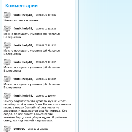
Комментарии
fantik.help48,
2020-08-02 11:19:36
Жалко что песню поганят
fantik.help48,
2020-08-02 11:18:32
Можно послушать у меня в фб Наталья
Валерьевна
fantik.help48,
2020-08-02 11:18:32
Можно послушать у меня в фб Наталья
Валерьевна
fantik.help48,
2020-08-02 11:18:32
Можно послушать у меня в фб Наталья
Валерьевна
fantik.help48,
2020-08-02 11:18:32
Можно послушать у меня в фб Наталья
Валерьевна
fantik.help48,
2020-08-02 11:07:07
Я могу подсказать что куплеты лучше играть
перебором. А припев боем.Но вот кто изменил
песню ( морду бы набить) эта песня не
дворовая, и называется она Ленинград. Кто
сидел, ее все знают. Смысл песни
читайте.Город свой убери мудак. Я ребятам
скину, как над песней издеваешся.
steppet,
2015-12-05 07:07:38