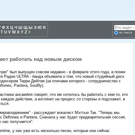
У
Ф
Х
Ц
Ч
Ш
Щ
Ы
Э
Ю
Я
T
U
V
W
X
Y
Z
#
по тексту
инают работать над новым диском
per" был выпущен совсем недавно - в феврале этого года, а позже
я Радио ULTRA - банда объявила о том, что новый студийный диск
одюсером Терри Дейтом (за плечами которого - сотрудничество с
ones, Pantera, Soulfly).
астники ансамбля говорят, что им хотелось бы работать с кем-то, кто
 каждое действие, а взглянет на процесс со стороны и подскажет, в
ться.
мировозррением" - рассуждает вокалист Мэттью Так. "Теперь мы
 с Deftones и Pantera. Сначала у нас будет предварительная сессия,
у нас получается".
lentine, у них уже есть несколько песен, которые они сейчас