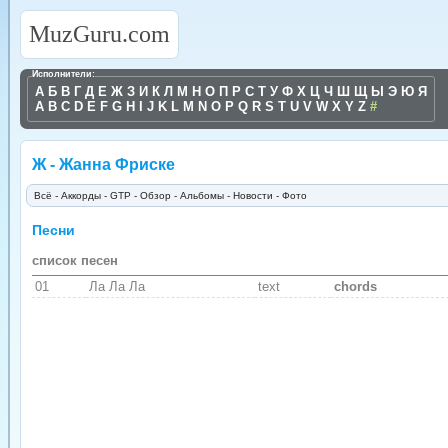
MuzGuru.com
Исполнители:
А
Б
В
Г
Д
Е
Ж
З
И
К
Л
М
Н
О
П
Р
С
Т
У
Ф
Х
Ц
Ч
Ш
Щ
Ы
Э
Ю
Я
A
B
C
D
E
F
G
H
I
J
K
L
M
N
O
P
Q
R
S
T
U
V
W
X
Y
Z
#
Ж - Жанна Фриске
Всё
-
Аккорды
-
GTP
-
Обзор
-
Альбомы
-
Новости
- Фото
Песни
список песен
01
Ла Ла Ла
text
chords