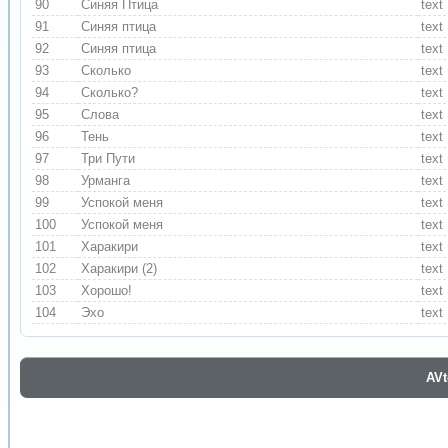
90
Синяя Птица
text
91
Синяя птица
text
92
Синяя птица
text
93
Сколько
text
94
Сколько?
text
95
Слова
text
96
Тень
text
97
Три Пути
text
98
Урманга
text
99
Успокой меня
text
100
Успокой меня
text
101
Харакири
text
102
Харакири (2)
text
103
Хорошо!
text
104
Эхо
text
AV