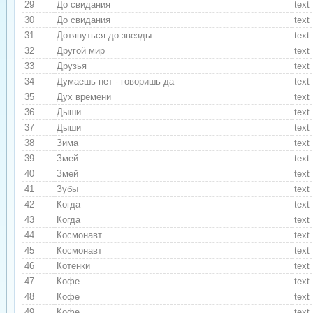
29
До свидания
text
30
До свидания
text
31
Дотянуться до звезды
text
32
Другой мир
text
33
Друзья
text
34
Думаешь нет - говоришь да
text
35
Дух времени
text
36
Дыши
text
37
Дыши
text
38
Зима
text
39
Змей
text
40
Змей
text
41
Зубы
text
42
Когда
text
43
Когда
text
44
Космонавт
text
45
Космонавт
text
46
Котенки
text
47
Кофе
text
48
Кофе
text
49
Кофе
text