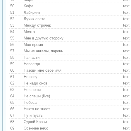
50
Кофе
text
51
Лабиринт
text
52
Лучик света
text
53
Между строчек
text
54
Мечта
text
55
Мне в другую сторону
text
56
Мое время
text
57
Мы не ангелы, парень
text
58
На части
text
59
Навсегда
text
60
Назови мне свое имя
text
61
Не зову
text
62
Не надо снов
text
63
Не спеши
text
64
Не спеши (live)
text
65
Небеса
text
66
Никто не знает
text
67
Ну и пусть
text
68
Одной Крови
text
69
Осеннее небо
text