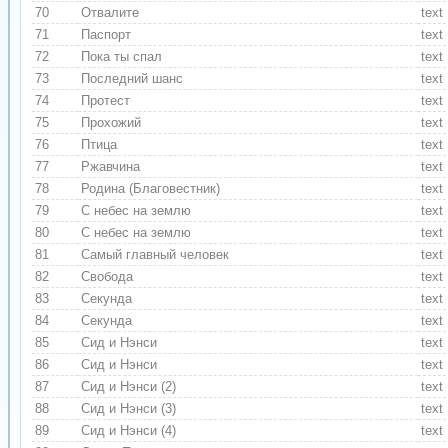
70
Отвалите
text
71
Паспорт
text
72
Пока ты спал
text
73
Последний шанс
text
74
Протест
text
75
Прохожий
text
76
Птица
text
77
Ржавчина
text
78
Родина (Благовестник)
text
79
С небес на землю
text
80
С небес на землю
text
81
Самый главный человек
text
82
Свобода
text
83
Секунда
text
84
Секунда
text
85
Сид и Нэнси
text
86
Сид и Нэнси
text
87
Сид и Нэнси (2)
text
88
Сид и Нэнси (3)
text
89
Сид и Нэнси (4)
text