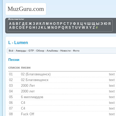
MuzGuru.com
Исполнители:
А
Б
В
Г
Д
Е
Ж
З
И
К
Л
М
Н
О
П
Р
С
Т
У
Ф
Х
Ц
Ч
Ш
Щ
Ы
Э
Ю
Я
A
B
C
D
E
F
G
H
I
J
K
L
M
N
O
P
Q
R
S
T
U
V
W
X
Y
Z
#
L - Lumen
Всё
-
Аккорды
-
GTP
-
Обзор
-
Альбомы
-
Новости
- Фото
Песни
список песен
01
02 (Благовещенск)
text
02
02 Благовещенск
text
03
2000 Лет
text
04
2000 лет
text
05
6 миллиардов
text
06
C4
text
07
C4
text
08
Fuck Off
text