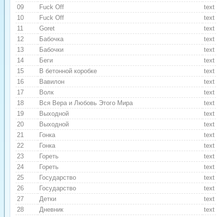
09
Fuck Off
text
10
Fuck Off
text
11
Goret
text
12
Бабочка
text
13
Бабочки
text
14
Беги
text
15
В бетонной коробке
text
16
Вавилон
text
17
Волк
text
18
Вся Вера и Любовь Этого Мира
text
19
Выходной
text
20
Выходной
text
21
Гонка
text
22
Гонка
text
23
Гореть
text
24
Гореть
text
25
Государство
text
26
Государство
text
27
Детки
text
28
Дневник
text