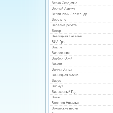
Верка Сердючка
Верный Азимут
Вертинский Александр
Верь мне
Веселые ребята
Ветер
Ветлицкая Наталья
ВИА Гра
Виагра
Вивисекция
Визбор Юрий
Виконт
Вилли Винки
Винницкая Алена
Вирус
Висмут
Високосный Год
Витас
Власова Наталья
Вожатские песни