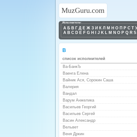
MuzGuru.com
Исполнители:
А
Б
В
Г
Д
Е
Ж
З
И
К
Л
М
Н
О
П
Р
С
Т
A
B
C
D
E
F
G
H
I
J
K
L
M
N
O
P
Q
R
S
В
список исполнителей
Ва-БанкЪ
Ваенга Елена
Вайник Ася, Сорокин Саша
Валерия
Вандал
Варум Анжелика
Васильев Георгий
Васильев Сергей
Васин Александр
Вельвет
Веня Дркин