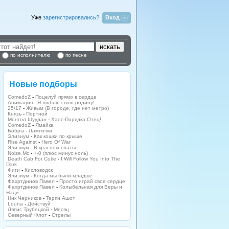
Уже
зарегистрировались?
Вход
по исполнителю
по песне
Новые подборы
ComedoZ
-
Поцелуй прямо в сердце
Анимация
-
Я люблю свою родину!
25/17
-
Живым (В городе, где нет метро)
Князь
-
Портной
Монгол Шуудан
-
Хаос-Порядка Отец!
ComedoZ
-
Ямайка
Бобры
-
Лампочки
Элизиум
-
Как кошки по крыше
Rise Against
-
Hero Of War
Элизиум
-
В красном платье
Noize Mc
-
+-0 (плюс минус ноль)
Death Cab For Cutie
-
I Will Follow You Into The
Dark
Фиги
-
Кисловодск
Элизиум
-
Когда мы были младше
Фахртдинов Павел
-
Просто играй свое сердце
Фахртдинов Павел
-
Колыбельная для Веры и
Нади
Ник Черников
-
Терпи Ашот
Louna
-
Действуй
Ляпис Трубецкой
-
Месяц
Северный Флот
-
Стрелы