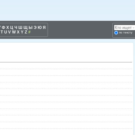
У
Ф
Х
Ц
Ч
Ш
Щ
Ы
Э
Ю
Я
T
U
V
W
X
Y
Z
#
по тексту