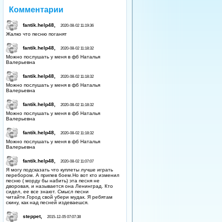
Комментарии
fantik.help48,
2020-08-02 11:19:36
Жалко что песню поганят
fantik.help48,
2020-08-02 11:18:32
Можно послушать у меня в фб Наталья
Валерьевна
fantik.help48,
2020-08-02 11:18:32
Можно послушать у меня в фб Наталья
Валерьевна
fantik.help48,
2020-08-02 11:18:32
Можно послушать у меня в фб Наталья
Валерьевна
fantik.help48,
2020-08-02 11:18:32
Можно послушать у меня в фб Наталья
Валерьевна
fantik.help48,
2020-08-02 11:07:07
Я могу подсказать что куплеты лучше играть
перебором. А припев боем.Но вот кто изменил
песню ( морду бы набить) эта песня не
дворовая, и называется она Ленинград. Кто
сидел, ее все знают. Смысл песни
читайте.Город свой убери мудак. Я ребятам
скину, как над песней издеваешся.
steppet,
2015-12-05 07:07:38