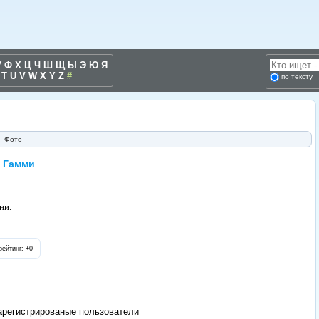
У
Ф
Х
Ц
Ч
Ш
Щ
Ы
Э
Ю
Я
T
U
V
W
X
Y
Z
#
по тексту
- Фото
й Гамми
ни.
йтинг: +0-
арегистрированые пользователи