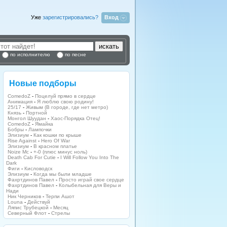
Уже
зарегистрировались?
Вход
по исполнителю
по песне
Новые подборы
ComedoZ
-
Поцелуй прямо в сердце
Анимация
-
Я люблю свою родину!
25/17
-
Живым (В городе, где нет метро)
Князь
-
Портной
Монгол Шуудан
-
Хаос-Порядка Отец!
ComedoZ
-
Ямайка
Бобры
-
Лампочки
Элизиум
-
Как кошки по крыше
Rise Against
-
Hero Of War
Элизиум
-
В красном платье
Noize Mc
-
+-0 (плюс минус ноль)
Death Cab For Cutie
-
I Will Follow You Into The
Dark
Фиги
-
Кисловодск
Элизиум
-
Когда мы были младше
Фахртдинов Павел
-
Просто играй свое сердце
Фахртдинов Павел
-
Колыбельная для Веры и
Нади
Ник Черников
-
Терпи Ашот
Louna
-
Действуй
Ляпис Трубецкой
-
Месяц
Северный Флот
-
Стрелы