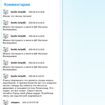
Комментарии
fantik.help48,
2020-08-02 11:19:36
Жалко что песню поганят
fantik.help48,
2020-08-02 11:18:32
Можно послушать у меня в фб Наталья
Валерьевна
fantik.help48,
2020-08-02 11:18:32
Можно послушать у меня в фб Наталья
Валерьевна
fantik.help48,
2020-08-02 11:18:32
Можно послушать у меня в фб Наталья
Валерьевна
fantik.help48,
2020-08-02 11:18:32
Можно послушать у меня в фб Наталья
Валерьевна
fantik.help48,
2020-08-02 11:07:07
Я могу подсказать что куплеты лучше играть
перебором. А припев боем.Но вот кто изменил
песню ( морду бы набить) эта песня не
дворовая, и называется она Ленинград. Кто
сидел, ее все знают. Смысл песни
читайте.Город свой убери мудак. Я ребятам
скину, как над песней издеваешся.
steppet,
2015-12-05 07:07:38