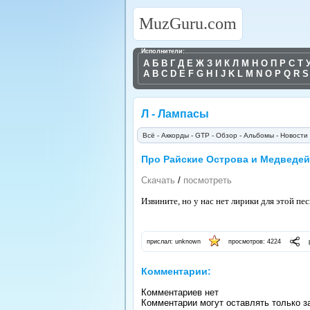
MuzGuru.com
Исполнители:
А
Б
В
Г
Д
Е
Ж
З
И
К
Л
М
Н
О
П
Р
С
Т
A
B
C
D
E
F
G
H
I
J
K
L
M
N
O
P
Q
R
S
Л - Лампасы
Всё
-
Аккорды
-
GTP
-
Обзор
-
Альбомы
-
Новости
Про Райские Острова и Медведе
Скачать
/
посмотреть
Извините, но у нас нет лирики для этой пес
прислал: unknown
просмотров: 4224
ре
Комментарии:
Комментариев нет
Комментарии могут оставлять только з